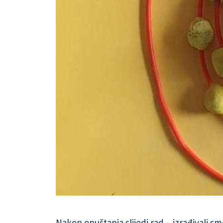
Nakon opuštanja slijedi rad – izrađivali sm