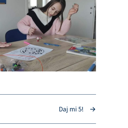
Daj mi 5!
→