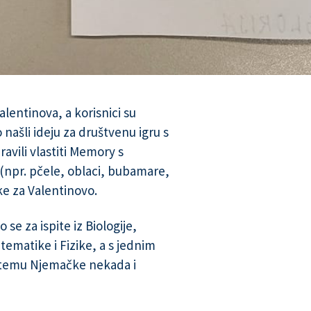
lentinova, a korisnici su
 našli ideju za društvenu igru s
avili vlastiti Memory s
(npr. pčele, oblaci, bubamare,
tke za Valentinovo.
se za ispite iz Biologije,
ematike i Fizike, a s jednim
a temu Njemačke nekada i