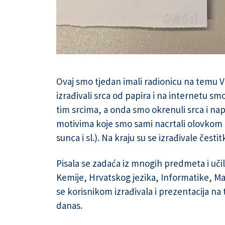
Ovaj smo tjedan imali radionicu na temu Va
izrađivali srca od papira i na internetu smo
tim srcima, a onda smo okrenuli srca i napr
motivima koje smo sami nacrtali olovkom 
sunca i sl.). Na kraju su se izrađivale česti
Pisala se zadaća iz mnogih predmeta i učilo 
Kemije, Hrvatskog jezika, Informatike, Mat
se korisnikom izrađivala i prezentacija n
danas.