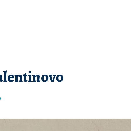
alentinovo
a