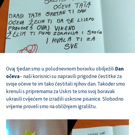
Ovaj tjedan smo u poludnevnom boravku obilježili
Dan
očeva
– naši korisnici su napravili prigodne čestitke za
svoje očeve te im tako čestitali njihov dan. Također smo
krenuli s pripremama za Uskrs te smo svoj boravak
ukrasili cvijećem te izradili uskrsne pisanice. Slobodno
vrijeme proveli smo na obližnjem igralištu.