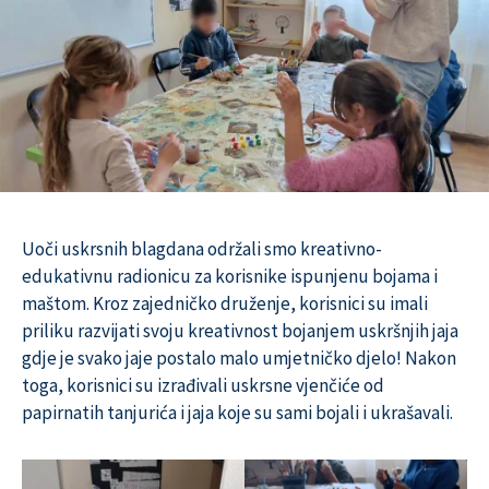
Uoči uskrsnih blagdana održali smo kreativno-
edukativnu radionicu za korisnike ispunjenu bojama i
maštom. Kroz zajedničko druženje, korisnici su imali
priliku razvijati svoju kreativnost bojanjem uskršnjih jaja
gdje je svako jaje postalo malo umjetničko djelo! Nakon
toga, korisnici su izrađivali uskrsne vjenčiće od
papirnatih tanjurića i jaja koje su sami bojali i ukrašavali.