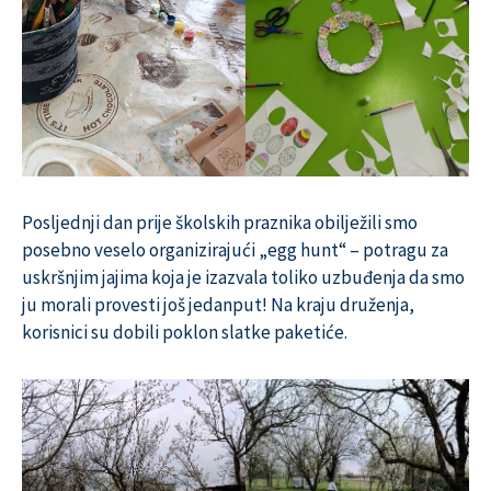
Posljednji dan prije školskih praznika obilježili smo
posebno veselo organizirajući „egg hunt“ – potragu za
uskršnjim jajima koja je izazvala toliko uzbuđenja da smo
ju morali provesti još jedanput! Na kraju druženja,
korisnici su dobili poklon slatke paketiće.