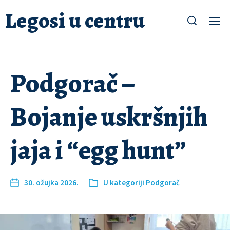
Legosi u centru
Podgorač –
Bojanje uskršnjih
jaja i “egg hunt”
30. ožujka 2026.
U kategoriji
Podgorač