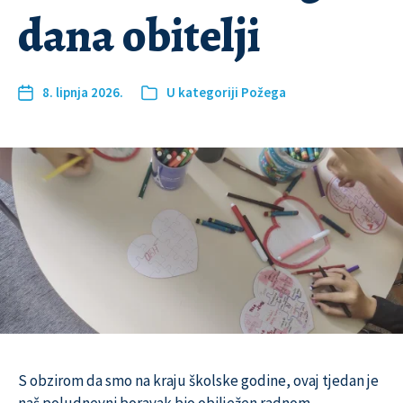
dana obitelji
8. lipnja 2026.
U kategoriji
Požega
S obzirom da smo na kraju školske godine, ovaj tjedan je
naš poludnevni boravak bio obilježen radnom