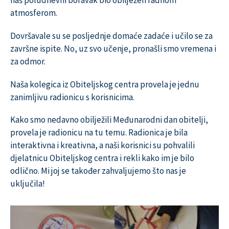
atmosferom.
Dovršavale su se posljednje domaće zadaće i učilo se za
završne ispite. No, uz svo učenje, pronašli smo vremena i
za odmor.
Naša kolegica iz Obiteljskog centra provela je jednu
zanimljivu radionicu s korisnicima.
Kako smo nedavno obilježili Međunarodni dan obitelji,
provela je radionicu na tu temu. Radionica je bila
interaktivna i kreativna, a naši korisnici su pohvalili
djelatnicu Obiteljskog centra i rekli kako im je bilo
odlično. Mi joj se također zahvaljujemo što nas je
uključila!