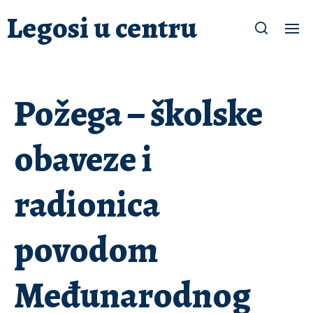
Legosi u centru
Požega – školske
obaveze i
radionica
povodom
Međunarodnog